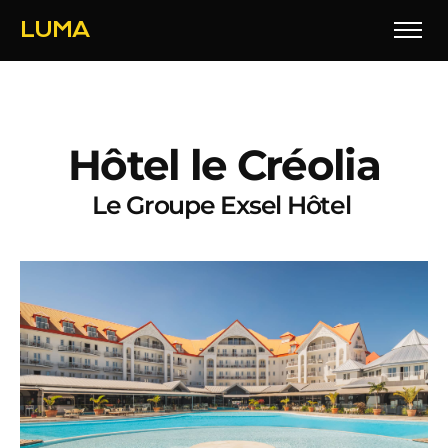
LUMA
H
ô
t
e
l
l
e
C
r
é
o
l
i
a
L
e
G
r
o
u
p
e
E
x
s
e
l
H
ô
t
e
l