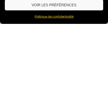
VOIR LES PRÉFÉRENCES
Politique de confidentialité
Vous souhaitez mettre en
valeur votre établissement
hôtelier ?
L'expérience commence bien avant l'arrivée de vos
clients.
Discutons De Votre Projet