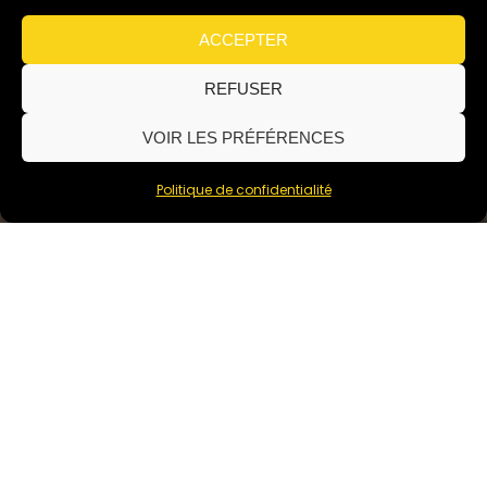
ACCEPTER
REFUSER
VOIR LES PRÉFÉRENCES
Politique de confidentialité
Des contenus pensés pour
valoriser bien plus qu’un
hébergement
Créons ensemble des visuels immersifs pour vos