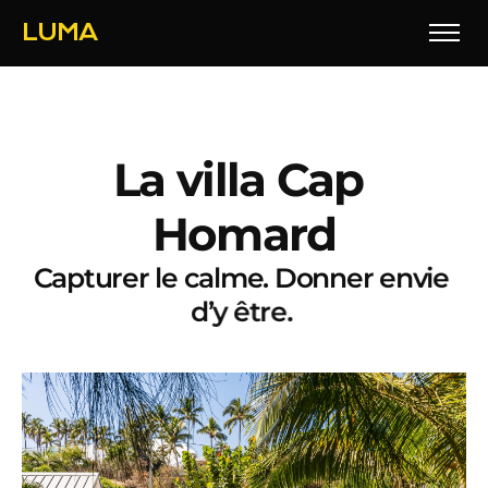
LUMA
L
a
v
i
l
l
a
C
a
p
H
o
m
a
r
d
C
a
p
t
u
r
e
r
l
e
c
a
l
m
e
.
D
o
n
n
e
r
e
n
v
i
e
d
’
y
ê
t
r
e
.